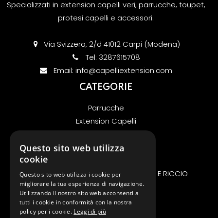
Specializzati in extension capelli veri, parrucche, toupet,
protesi capelli e accessori.
Via Svizzera, 2/d 41012 Carpi (Modena)
Tel:
3287615708
Email:
info@capelliextension.com
CATEGORIE
Parrucche
Extension Capelli
Offerte
KIT UV V-LIGHT EXTENSION
Questo sito web utilizza
cookie
GENIUS WEFT MICRORING
EXTENSION BIOADESIVO FASCIA LARGA E RICCIO
Questo sito web utilizza i cookie per
migliorare la tua esperienza di navigazione.
Extension Nano Microring
Utilizzando il nostro sito web acconsenti a
INFORMAZIONI
tutti i cookie in conformità con la nostra
policy per i cookie.
Leggi di più