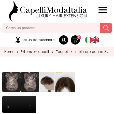
MENU
0
Sei un parrucchiere?
Home
Extension capelli
Toupet
Infoltitore donna 3
clip
Infoltitore donna 3 clip