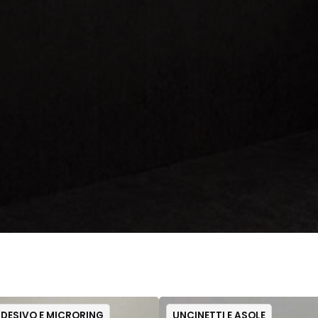
ADESIVO E MICRORING
UNCINETTI E ASOLE