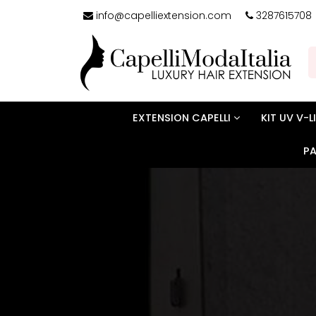
info@capelliextension.com
3287615708
EXTENSION CAPELLI
KIT UV V-
P