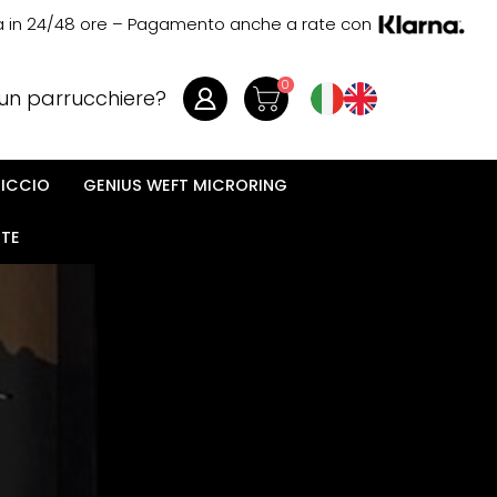
na in 24/48 ore – Pagamento anche a rate con
0
 un parrucchiere?
RICCIO
GENIUS WEFT MICRORING
RTE