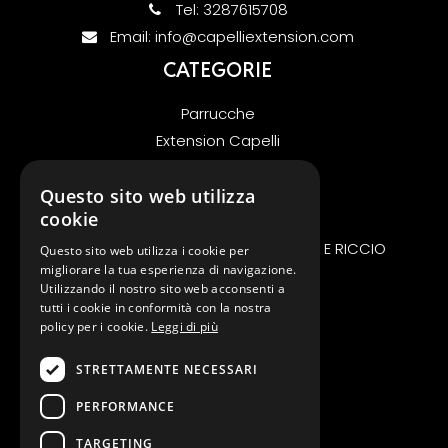
Tel:
3287615708
Email:
info@capelliextension.com
CATEGORIE
Parrucche
Extension Capelli
Offerte
KIT UV V-LIGHT EXTENSION
Questo sito web utilizza
cookie
GENIUS WEFT MICRORING
EXTENSION BIOADESIVO FASCIA LARGA E RICCIO
Questo sito web utilizza i cookie per
migliorare la tua esperienza di navigazione.
Extension Nano Microring
Utilizzando il nostro sito web acconsenti a
INFORMAZIONI
tutti i cookie in conformità con la nostra
policy per i cookie.
Leggi di più
Chi siamo
STRETTAMENTE NECESSARI
FAQ
Contattaci
PERFORMANCE
Privacy policy
TARGETING