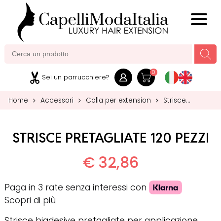
MENU
0
Sei un parrucchiere?
Home
Accessori
Colla per extension
Strisce
pretagliate 120 pezzi
STRISCE PRETAGLIATE 120 PEZZI
€ 32,86
Paga in 3 rate senza interessi con
Scopri di più
Strisce biadesive pretagliate per applicazione