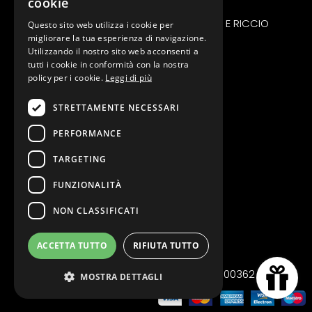
cookie
GENIUS WEFT MICRORING
EXTENSION BIOADESIVO FASCIA LARGA E RICCIO
Questo sito web utilizza i cookie per
migliorare la tua esperienza di navigazione.
Extension Nano Microring
Utilizzando il nostro sito web acconsenti a
INFORMAZIONI
tutti i cookie in conformità con la nostra
policy per i cookie.
Leggi di più
Chi siamo
STRETTAMENTE NECESSARI
FAQ
Contattaci
PERFORMANCE
Privacy policy
TARGETING
Cookie policy
FUNZIONALITÀ
Termini e Condizioni
Spedizione e resi
NON CLASSIFICATI
Richiedi reso
ACCETTA TUTTO
RIFIUTA TUTTO
© MODA ITALIA SRLS P.IVA 04008300362
MOSTRA DETTAGLI