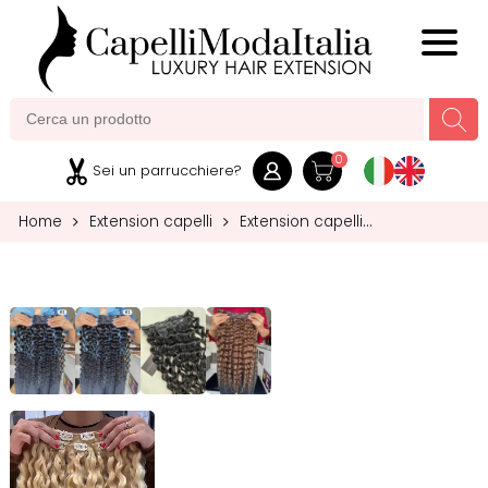
MENU
0
Sei un parrucchiere?
Home
Extension capelli
Extension capelli
clip
Extension capelli multi fasce
Clip set 3 fasce
riccio